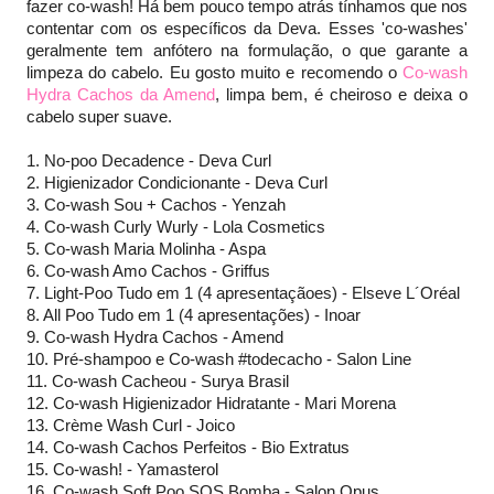
fazer co-wash! Há bem pouco tempo atrás tínhamos que nos
contentar com os específicos da Deva. Esses 'co-washes'
geralmente tem anfótero na formulação, o que garante a
limpeza do cabelo. Eu gosto muito e recomendo o
Co-wash
Hydra Cachos da Amend
, limpa bem, é cheiroso e deixa o
cabelo super suave.
1. No-poo Decadence - Deva Curl
2. Higienizador Condicionante - Deva Curl
3. Co-wash Sou + Cachos - Yenzah
4. Co-wash Curly Wurly - Lola Cosmetics
5. Co-wash Maria Molinha - Aspa
6. Co-wash Amo Cachos - Griffus
7. Light-Poo Tudo em 1 (4 apresentaçãoes) - Elseve L´Oréal
8. All Poo Tudo em 1 (4 apresentações) - Inoar
9. Co-wash Hydra Cachos - Amend
10. Pré-shampoo e Co-wash #todecacho - Salon Line
11. Co-wash Cacheou - Surya Brasil
12. Co-wash Higienizador Hidratante - Mari Morena
13. Crème Wash Curl - Joico
14. Co-wash Cachos Perfeitos - Bio Extratus
15. Co-wash! - Yamasterol
16. Co-wash Soft Poo SOS Bomba - Salon Opus