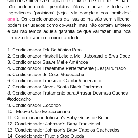
silicones solúveis em água ou ser livres de silicones. E claro,
não podem conter petrolatos, óleos minerais e todos os
ingredientes 'proibidos' (veja lista completa dos 'proibidos'
aqui
). Os condicionadores da lista acima são sem silicone,
podem ser usados como co-wash, mas não contém anfótero
e daí não temos aquela garantia de que vai fazer uma boa
limpeza do cabelo e couro cabeludo.
1. Condicionador Tok Bothânico Pera
2. Condicionador Haskell Leite & Mel, Jaborandi e Erva Doce
3. Condicionador Suave Mel e Amêndoa
4. Condicionador Tresemmé Perfeitamente (Des)arrumado
5. Condicionador de Coco #todecacho
6. Condicionador Transição Capilar #todecacho
7. Condicionador Novex Santo Black Poderoso
8. Condicionador Tratamento para Arrasar Desmaia Cachos
#todecacho
9. Condicionador Cocoricó
10. Elseve Óleo Extraordinário
11. Condicionador Johnson's Baby Gotas de Brilho
12. Condicionador Johnson's Baby Tradicional
13. Condicionador Johnson's Baby Cabelos Cacheados
14. Condicionador Fructis Stop Queda