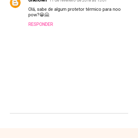
Unknown
11 de fevereiro de 2018 às 15:01
s
Olá, sabe de algum protetor térmico para noo
pow?😀🤗
RESPONDER
P
o
s