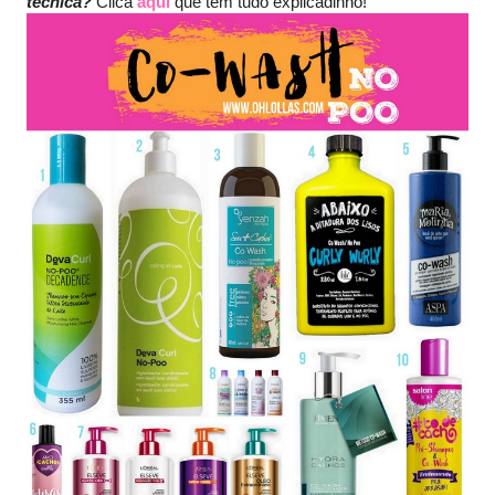
técnica?
Clica
aqui
que tem tudo explicadinho!