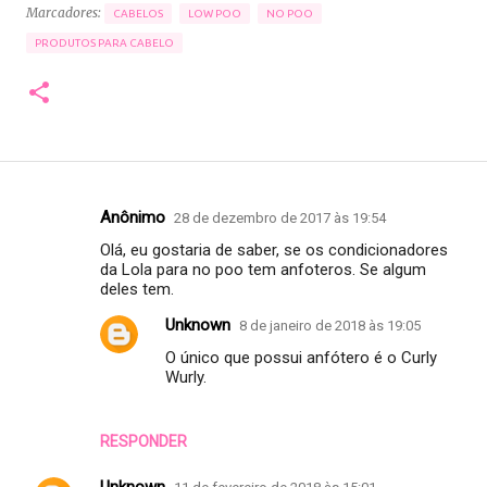
Marcadores:
CABELOS
LOW POO
NO POO
PRODUTOS PARA CABELO
Anônimo
28 de dezembro de 2017 às 19:54
C
Olá, eu gostaria de saber, se os condicionadores
o
da Lola para no poo tem anfoteros. Se algum
m
deles tem.
e
Unknown
8 de janeiro de 2018 às 19:05
n
O único que possui anfótero é o Curly
t
Wurly.
á
r
RESPONDER
i
o