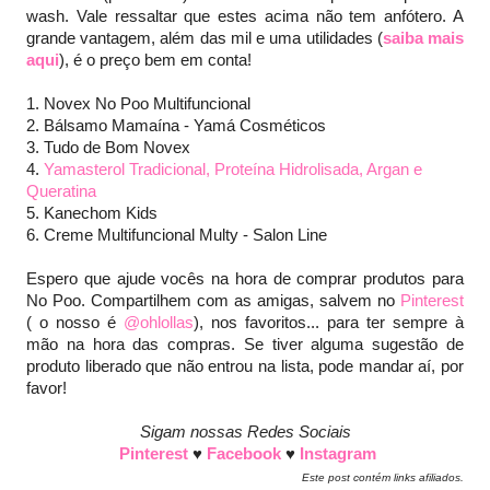
wash. Vale ressaltar que estes acima não tem anfótero. A
grande vantagem, além das mil e uma utilidades (
saiba mais
aqui
), é o preço bem em conta!
1. Novex No Poo Multifuncional
2. Bálsamo Mamaína - Yamá Cosméticos
3. Tudo de Bom Novex
4.
Yamasterol Tradicional, Proteína Hidrolisada, Argan e
Queratina
5. Kanechom Kids
6. Creme Multifuncional Multy - Salon Line
Espero que ajude vocês na hora de comprar produtos para
No Poo. Compartilhem com as amigas, salvem no
Pinterest
( o nosso é
@ohlollas
), nos favoritos... para ter sempre à
mão na hora das compras. Se tiver alguma sugestão de
produto liberado que não entrou na lista, pode mandar aí, por
favor!
Sigam nossas Redes Sociais
Pinterest
♥
Facebook
♥
Instagram
Este post contém links afiliados.