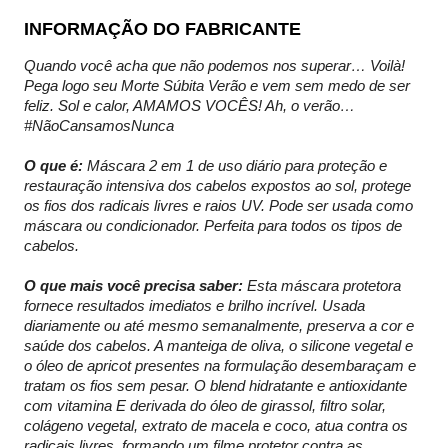
INFORMAÇÃO DO FABRICANTE
Quando você acha que não podemos nos superar… Voilà!
Pega logo seu Morte Súbita Verão e vem sem medo de ser
feliz. Sol e calor, AMAMOS VOCÊS! Ah, o verão…
#NãoCansamosNunca
O que é:
Máscara 2 em 1 de uso diário para proteção e
restauração intensiva dos cabelos expostos ao sol, protege
os fios dos radicais livres e raios UV. Pode ser usada como
máscara ou condicionador. Perfeita para todos os tipos de
cabelos.
O que mais você precisa saber:
Esta máscara protetora
fornece resultados imediatos e brilho incrível. Usada
diariamente ou até mesmo semanalmente, preserva a cor e
saúde dos cabelos. A manteiga de oliva, o silicone vegetal e
o óleo de apricot presentes na formulação desembaraçam e
tratam os fios sem pesar. O blend hidratante e antioxidante
com vitamina E derivada do óleo de girassol, filtro solar,
colágeno vegetal, extrato de macela e coco, atua contra os
radicais livres, formando um filme protetor contra as