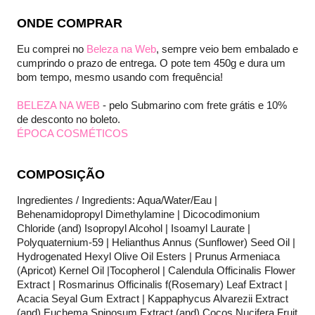
ONDE COMPRAR
Eu comprei no
Beleza na Web
, sempre veio bem embalado e
cumprindo o prazo de entrega. O pote tem 450g e dura um
bom tempo, mesmo usando com frequência!
BELEZA NA WEB
- pelo Submarino com frete grátis e 10%
de desconto no boleto.
ÉPOCA COSMÉTICOS
COMPOSIÇÃO
Ingredientes / Ingredients: Aqua/Water/Eau |
Behenamidopropyl Dimethylamine | Dicocodimonium
Chloride (and) Isopropyl Alcohol | Isoamyl Laurate |
Polyquaternium-59 | Helianthus Annus (Sunflower) Seed Oil |
Hydrogenated Hexyl Olive Oil Esters | Prunus Armeniaca
(Apricot) Kernel Oil |Tocopherol | Calendula Officinalis Flower
Extract | Rosmarinus Officinalis f(Rosemary) Leaf Extract |
Acacia Seyal Gum Extract | Kappaphycus Alvarezii Extract
(and) Euchema Spinosum Extract (and) Cocos Nucifera Fruit