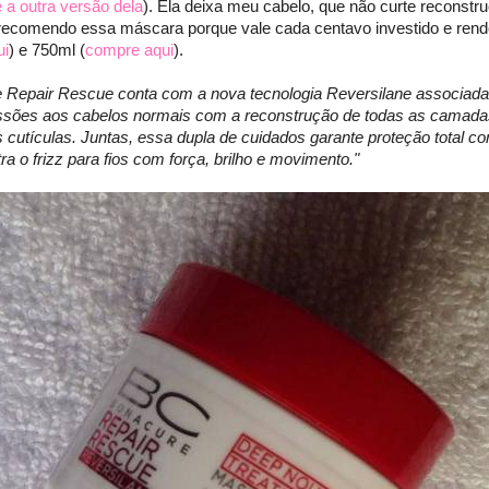
 a outra versão dela
). Ela deixa meu cabelo, que não curte reconstr
 recomendo essa máscara porque vale cada centavo investido e rend
ui
) e 750ml (
compre aqui
).
Repair Rescue conta com a nova tecnologia Reversilane associada
ressões aos cabelos normais com a reconstrução de todas as camada
s cutículas. Juntas, essa dupla de cuidados garante proteção total co
 o frizz para fios com força, brilho e movimento."