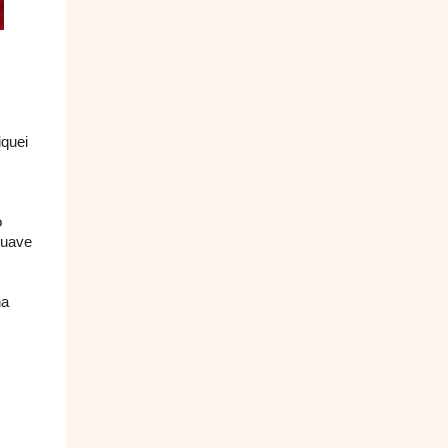
iquei
o
suave
ha