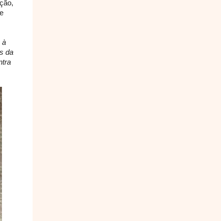
ução,
e
 à
s da
ntra