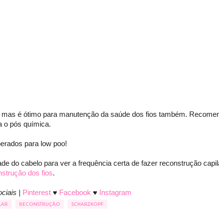
s, mas é ótimo para manutenção da saúde dos fios também. Recome
 o pós química.
iberados para low poo!
 do cabelo para ver a frequência certa de fazer reconstrução capila
strução dos fios
.
ciais |
Pinterest
♥
Facebook
♥
Instagram
LAR
RECONSTRUÇÃO
SCHARZKOPF