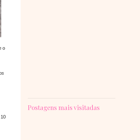
e o
os
Postagens mais visitadas
 10