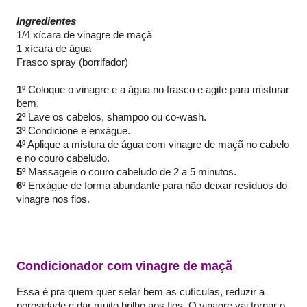
Ingredientes
1/4 xícara de vinagre de maçã
1 xícara de água
Frasco spray (borrifador)
1º
Coloque o vinagre e a água no frasco e agite para misturar
bem.
2º
Lave os cabelos, shampoo ou co-wash.
3º
Condicione e enxágue.
4º
Aplique a mistura de água com vinagre de maçã no cabelo
e no couro cabeludo.
5º
Massageie o couro cabeludo de 2 a 5 minutos.
6º
Enxágue de forma abundante para não deixar resíduos do
vinagre nos fios.
Condicionador com vinagre de maçã
Essa é pra quem quer selar bem as cutículas, reduzir a
porosidade e dar muito brilho aos fios. O vinagre vai tornar o